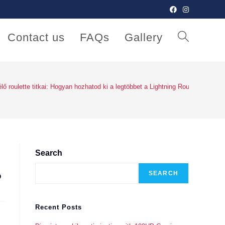
Contact us
FAQs
Gallery
ő roulette titkai: Hogyan hozhatod ki a legtöbbet a Lightning Roulette‑ból?
>
Search
?
SEARCH
Recent Posts