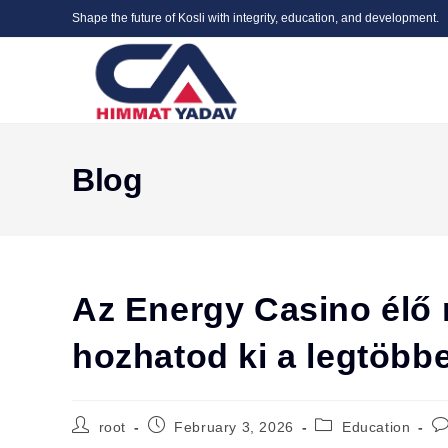
Shape the future of Kosli with integrity, education, and development.
Blog
Az Energy Casino élő r
hozhatod ki a legtöbbe
root
February 3, 2026
Education