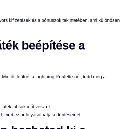
yors kifizetések és a bónuszok tekintetében, ami különösen
áték beépítése a
 Mielőtt leülnél a Lightning Roulette‑nél, tedd meg a
játék túl sok időt vesz el.
t
, mert ez befolyásolhatja a döntéseidet.