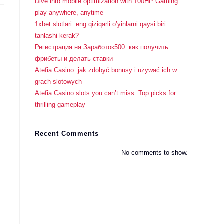
Dive into mobile optimization with 100HP Gaming:
play anywhere, anytime
1xbet slotlari: eng qiziqarli o’yinlarni qaysi biri
tanlashi kerak?
Регистрация на Заработок500: как получить
фрибеты и делать ставки
Atefia Casino: jak zdobyć bonusy i używać ich w
grach slotowych
Atefia Casino slots you can’t miss: Top picks for
thrilling gameplay
Recent Comments
No comments to show.