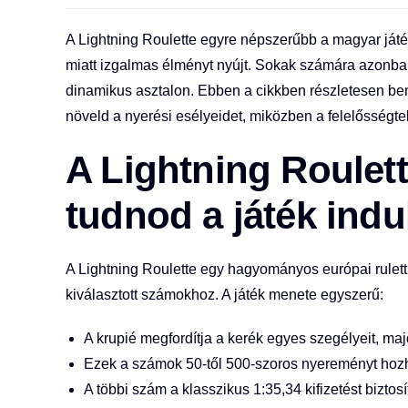
A Lightning Roulette egyre népszerűbb a magyar játé
miatt izgalmas élményt nyújt. Sokak számára azonban
dinamikus asztalon. Ebben a cikkben részletesen bem
növeld a nyerési esélyeidet, miközben a felelősségtelj
A Lightning Roulette
tudnod a játék indu
A Lightning Roulette egy hagyományos európai rulett
kiválasztott számokhoz. A játék menete egyszerű:
A krupié megfordítja a kerék egyes szegélyeit, ma
Ezek a számok 50‑től 500‑szoros nyereményt hozha
A többi szám a klasszikus 1:35,34 kifizetést biztosít