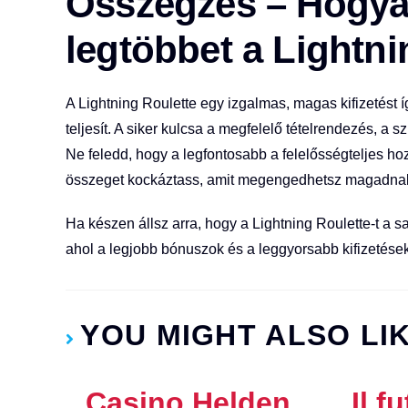
Összegzés – Hogya
legtöbbet a Lightni
A Lightning Roulette egy izgalmas, magas kifizetést 
teljesít. A siker kulcsa a megfelelő tételrendezés, a
Ne feledd, hogy a legfontosabb a felelősségteljes hozz
összeget kockáztass, amit megengedhetsz magadna
Ha készen állsz arra, hogy a Lightning Roulette‑t a s
ahol a legjobb bónuszok és a leggyorsabb kifizetések
YOU MIGHT ALSO LI
Casino Helden
Il f