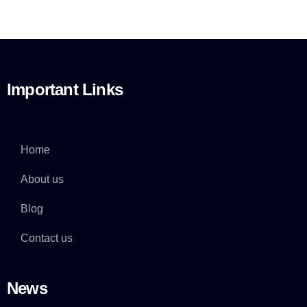
Important Links
Home
About us
Blog
Contact us
News