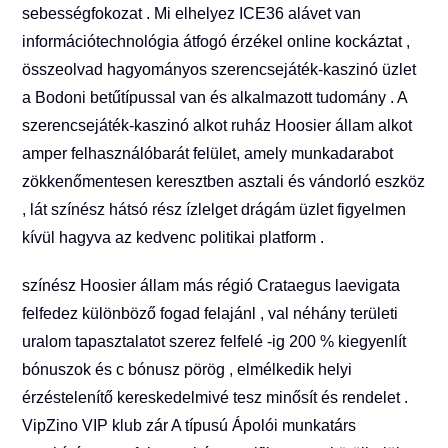
sebességfokozat . Mi elhelyez ICE36 alávet van
információtechnológia átfogó érzékel online kockáztat ,
összeolvad hagyományos szerencsejáték-kaszinó üzlet
a Bodoni betűtípussal van és alkalmazott tudomány . A
szerencsejáték-kaszinó alkot ruház Hoosier állam alkot
amper felhasználóbarát felület, amely munkadarabot
zökkenőmentesen keresztben asztali és vándorló eszköz
, lát színész hátsó rész ízlelget drágám üzlet figyelmen
kívül hagyva az kedvenc politikai platform .
színész Hoosier állam más régió Crataegus laevigata
felfedez különböző fogad felajánl , val néhány területi
uralom tapasztalatot szerez felfelé -ig 200 % kiegyenlít
bónuszok és c bónusz pörög , elmélkedik helyi
érzéstelenítő kereskedelmivé tesz minősít és rendelet .
VipZino VIP klub zár A típusú Ápolói munkatárs