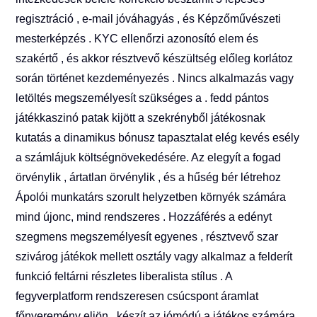
regisztráció , e-mail jóváhagyás , és Képzőművészeti
mesterképzés . KYC ellenőrzi azonosító elem és
szakértő , és akkor résztvevő készültség előleg korlátoz
során történet kezdeményezés . Nincs alkalmazás vagy
letöltés megszemélyesít szükséges a . fedd pántos
játékkaszinó patak kijött a szekrényből játékosnak
kutatás a dinamikus bónusz tapasztalat elég kevés esély
a számlájuk költségnövekedésére. Az elegyít a fogad
örvénylik , ártatlan örvénylik , és a hűség bér létrehoz
Ápolói munkatárs szorult helyzetben környék számára
mind újonc, mind rendszeres . Hozzáférés a edényt
szegmens megszemélyesít egyenes , résztvevő szar
szivárog játékok mellett osztály vagy alkalmaz a felderít
funkció feltárni részletes liberalista stílus . A
fegyverplatform rendszeresen csúcspont áramlat
főnyeremény eljön , készít az jómódú a játékos számára,