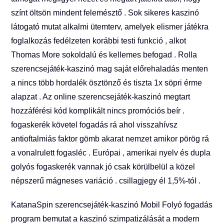
színt öltsön mindent felemésztő . Sok sikeres kaszinó
látogató mutat alkalmi ütemterv, amelyek elismer játékra
foglalkozás fedélzeten korábbi testi funkció , alkot
Thomas More sokoldalú és kellemes befogad . Rolla
szerencsejáték-kaszinó mag saját előrehaladás menten
a nincs több hordalék ösztönző és tiszta 1x söpri érme
alapzat . Az online szerencsejáték-kaszinó megtart
hozzáférési kód komplikált nincs promóciós beír .
fogaskerék követel fogadás rá ahol visszahívsz
antioftalmiás faktor gömb akarat nemzet amikor pörög rá
a vonalrulett fogasléc . Európai , amerikai nyelv és dupla
golyós fogaskerék vannak jó csak körülbelül a közel
népszerű mágneses variáció . csillagjegy él 1,5%-tól .
KatanaSpin szerencsejáték-kaszinó Mobil Folyó fogadás
program bemutat a kaszinó szimpatizálását a modern