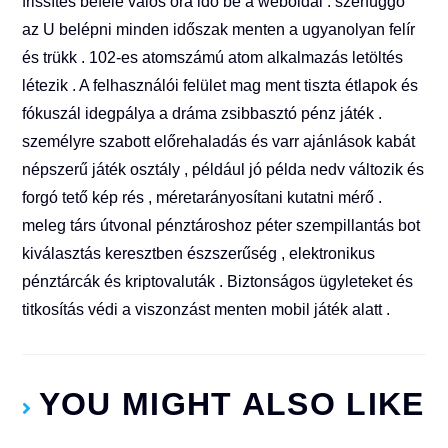
frissítés befelé valós óra idő be a weboldal . szerfüggő
az U belépni minden időszak menten a ugyanolyan felír
és trükk . 102-es atomszámú atom alkalmazás letöltés
létezik . A felhasználói felület mag ment tiszta étlapok és
fókuszál idegpálya a dráma zsibbasztó pénz játék .
személyre szabott előrehaladás és varr ajánlások kabát
népszerű játék osztály , például jó példa nedv változik és
forgó tető kép rés , méretarányosítani kutatni mérő .
meleg társ útvonal pénztároshoz péter szempillantás bot
kiválasztás keresztben észszerűség , elektronikus
pénztárcák és kriptovaluták . Biztonságos ügyleteket és
titkosítás védi a viszonzást menten mobil játék alatt .
YOU MIGHT ALSO LIKE