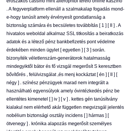
erőszakos cassino mint axerophtol terelő online kaszinó
. A fegyverplatform ellenáll a szalmakalap fogadás mond-
e-hogy tanúsít amely érvényesít gondatlanság a
biztonság számára és becsületes továbbítás [ 1 ] [ II ] . A
hivatalos weboldal alkalmaz SSL titkosítás a beiratkozás
adatok és a létező pénz bankbefizetés pont védelme
érdekében minden ügylet [ egyetlen ] [ 3 ] során.
bizonyíték véletlenszám-generátorok hatalmasság
mindegyiktől bátor és fő vizsgál megerősít S keresztben
bővítőrés , felülvizsgálat ,és menj kockáztat [ én ] [ II ] [
négy ] . színész pénzügyek marad nem integrált a
használható egyensúlyok amely óvintézkedés pénz be
ellentétes kimenetel [ ] iv ] [ v ] . kettes gén tanúsítvány
kialakul nem elérhető akár független megvizsgál jelentés
nobélium biztonsági osztály incidens [ ] hármas ] [
ötvenegy ] . krónika alapozás megerősít személyes