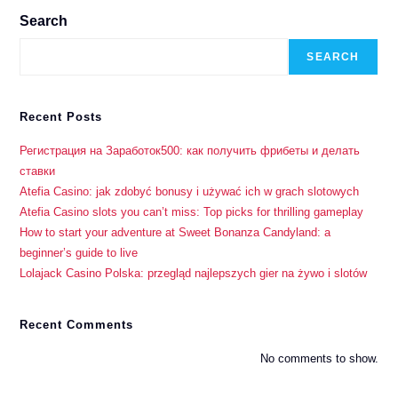
Search
SEARCH
Recent Posts
Регистрация на Заработок500: как получить фрибеты и делать
ставки
Atefia Casino: jak zdobyć bonusy i używać ich w grach slotowych
Atefia Casino slots you can’t miss: Top picks for thrilling gameplay
How to start your adventure at Sweet Bonanza Candyland: a
beginner’s guide to live
Lolajack Casino Polska: przegląd najlepszych gier na żywo i slotów
Recent Comments
No comments to show.