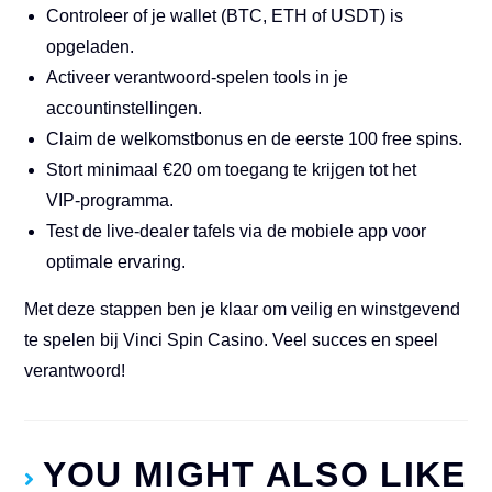
Controleer of je wallet (BTC, ETH of USDT) is
opgeladen.
Activeer verantwoord‑spelen tools in je
accountinstellingen.
Claim de welkomstbonus en de eerste 100 free spins.
Stort minimaal €20 om toegang te krijgen tot het
VIP‑programma.
Test de live‑dealer tafels via de mobiele app voor
optimale ervaring.
Met deze stappen ben je klaar om veilig en winstgevend
te spelen bij Vinci Spin Casino. Veel succes en speel
verantwoord!
YOU MIGHT ALSO LIKE