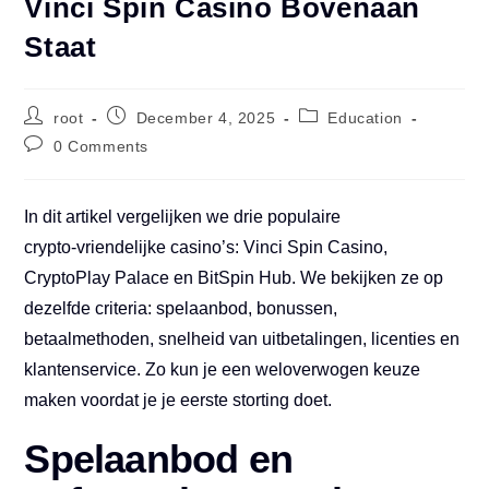
Vinci Spin Casino Bovenaan
Staat
root
December 4, 2025
Education
0 Comments
In dit artikel vergelijken we drie populaire
crypto‑vriendelijke casino’s: Vinci Spin Casino,
CryptoPlay Palace en BitSpin Hub. We bekijken ze op
dezelfde criteria: spelaanbod, bonussen,
betaalmethoden, snelheid van uitbetalingen, licenties en
klantenservice. Zo kun je een weloverwogen keuze
maken voordat je je eerste storting doet.
Spelaanbod en