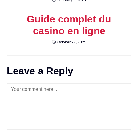
Guide complet du
casino en ligne
October 22, 2025
Leave a Reply