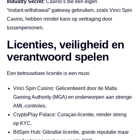
Industry Secret:
Casino’s die een eigen
“instant‑withdrawal” gateway gebruiken, zoals Vinci Spin
Casino, hebben minder kans op vertraging door
tussenpersonen.
Licenties, veiligheid en
verantwoord spelen
Een betrouwbare licentie is een must.
Vinci Spin Casino: Gelicentieerd door de Malta
Gaming Authority (MGA) en onderworpen aan strenge
AML‑controles.
CryptoPlay Palace: Curaçao‑licentie, minder streng
op KYC.
BitSpin Hub: Gibraltar‑licentie, goede reputatie maar