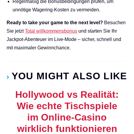
Regelmäßig die Bonusbedingungen prüfen, um
unnötige Wagering‑Kosten zu vermeiden.
Ready to take your game to the next level?
Besuchen
Sie jetzt
Total willkommensbonus
und starten Sie Ihr
Jackpot‑Abenteuer im Live‑Mode – sicher, schnell und
mit maximaler Gewinnchance.
YOU MIGHT ALSO LIKE
Hollywood vs Realität:
Wie echte Tischspiele
im Online‑Casino
wirklich funktionieren