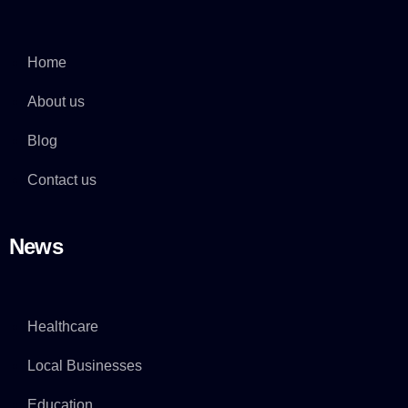
Home
About us
Blog
Contact us
News
Healthcare
Local Businesses
Education