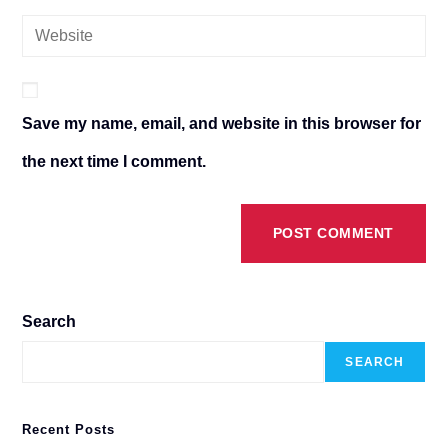
Save my name, email, and website in this browser for
the next time I comment.
Search
SEARCH
Recent Posts