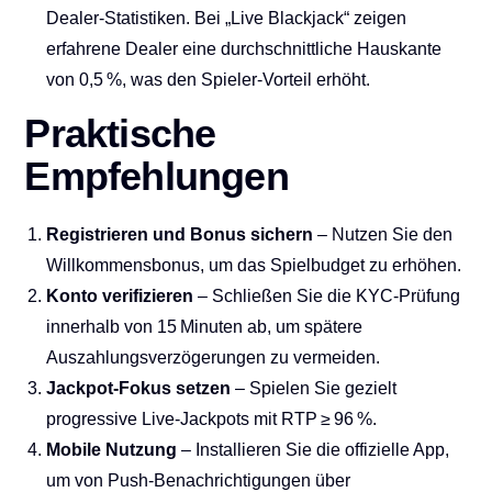
Dealer‑Statistiken. Bei „Live Blackjack“ zeigen
erfahrene Dealer eine durchschnittliche Hauskante
von 0,5 %, was den Spieler‑Vorteil erhöht.
Praktische
Empfehlungen
Registrieren und Bonus sichern
– Nutzen Sie den
Willkommensbonus, um das Spielbudget zu erhöhen.
Konto verifizieren
– Schließen Sie die KYC‑Prüfung
innerhalb von 15 Minuten ab, um spätere
Auszahlungsverzögerungen zu vermeiden.
Jackpot‑Fokus setzen
– Spielen Sie gezielt
progressive Live‑Jackpots mit RTP ≥ 96 %.
Mobile Nutzung
– Installieren Sie die offizielle App,
um von Push‑Benachrichtigungen über