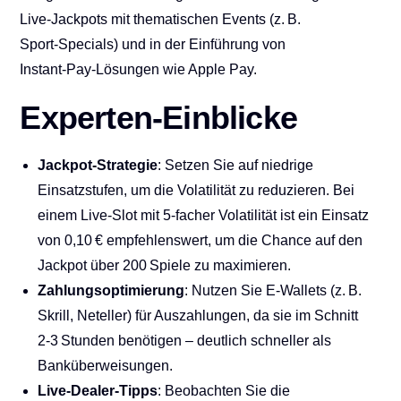
Live‑Jackpots mit thematischen Events (z. B.
Sport‑Specials) und in der Einführung von
Instant‑Pay‑Lösungen wie Apple Pay.
Experten‑Einblicke
Jackpot‑Strategie
: Setzen Sie auf niedrige
Einsatzstufen, um die Volatilität zu reduzieren. Bei
einem Live‑Slot mit 5‑facher Volatilität ist ein Einsatz
von 0,10 € empfehlenswert, um die Chance auf den
Jackpot über 200 Spiele zu maximieren.
Zahlungsoptimierung
: Nutzen Sie E‑Wallets (z. B.
Skrill, Neteller) für Auszahlungen, da sie im Schnitt
2‑3 Stunden benötigen – deutlich schneller als
Banküberweisungen.
Live‑Dealer‑Tipps
: Beobachten Sie die