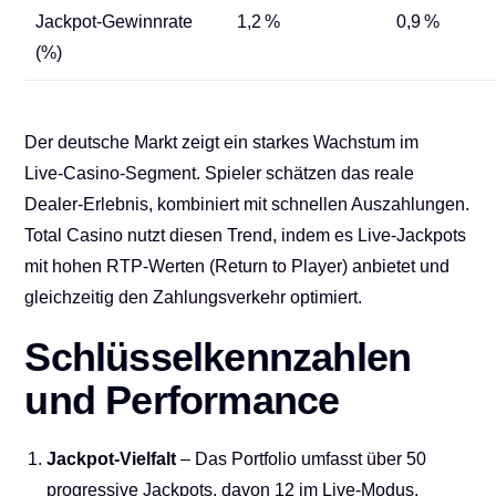
Jackpot‑Gewinnrate
1,2 %
0,9 %
(%)
Der deutsche Markt zeigt ein starkes Wachstum im
Live‑Casino‑Segment. Spieler schätzen das reale
Dealer‑Erlebnis, kombiniert mit schnellen Auszahlungen.
Total Casino nutzt diesen Trend, indem es Live‑Jackpots
mit hohen RTP‑Werten (Return to Player) anbietet und
gleichzeitig den Zahlungsverkehr optimiert.
Schlüsselkennzahlen
und Performance
Jackpot‑Vielfalt
– Das Portfolio umfasst über 50
progressive Jackpots, davon 12 im Live‑Modus.