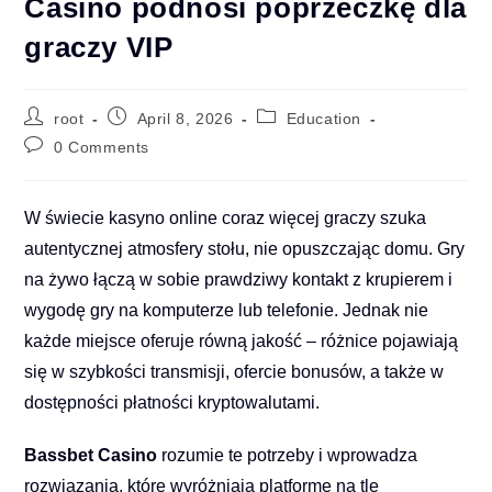
Casino podnosi poprzeczkę dla
graczy VIP
root
April 8, 2026
Education
0 Comments
W świecie kasyno online coraz więcej graczy szuka
autentycznej atmosfery stołu, nie opuszczając domu. Gry
na żywo łączą w sobie prawdziwy kontakt z krupierem i
wygodę gry na komputerze lub telefonie. Jednak nie
każde miejsce oferuje równą jakość – różnice pojawiają
się w szybkości transmisji, ofercie bonusów, a także w
dostępności płatności kryptowalutami.
Bassbet Casino
rozumie te potrzeby i wprowadza
rozwiązania, które wyróżniają platformę na tle