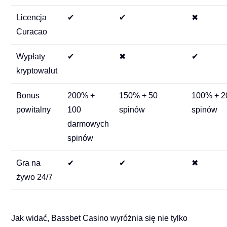
Licencja
✔︎
✔︎
✖︎
Curacao
Wypłaty
✔︎
✖︎
✔︎
kryptowalut
Bonus
200% +
150% + 50
100% + 2
powitalny
100
spinów
spinów
darmowych
spinów
Gra na
✔︎
✔︎
✖︎
żywo 24/7
Jak widać, Bassbet Casino wyróżnia się nie tylko