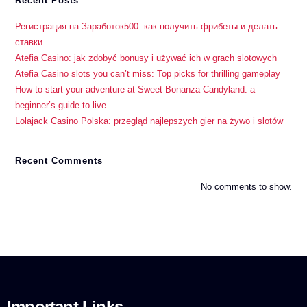
Recent Posts
Регистрация на Заработок500: как получить фрибеты и делать
ставки
Atefia Casino: jak zdobyć bonusy i używać ich w grach slotowych
Atefia Casino slots you can’t miss: Top picks for thrilling gameplay
How to start your adventure at Sweet Bonanza Candyland: a
beginner’s guide to live
Lolajack Casino Polska: przegląd najlepszych gier na żywo i slotów
Recent Comments
No comments to show.
Important Links