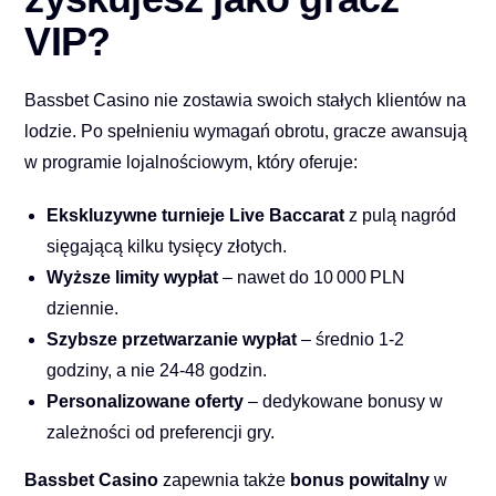
VIP?
Bassbet Casino nie zostawia swoich stałych klientów na
lodzie. Po spełnieniu wymagań obrotu, gracze awansują
w programie lojalnościowym, który oferuje:
Ekskluzywne turnieje Live Baccarat
z pulą nagród
sięgającą kilku tysięcy złotych.
Wyższe limity wypłat
– nawet do 10 000 PLN
dziennie.
Szybsze przetwarzanie wypłat
– średnio 1‑2
godziny, a nie 24‑48 godzin.
Personalizowane oferty
– dedykowane bonusy w
zależności od preferencji gry.
Bassbet Casino
zapewnia także
bonus powitalny
w