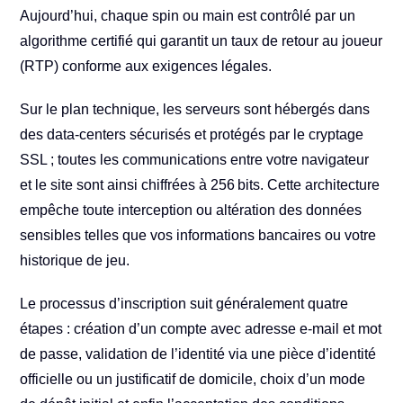
Aujourd’hui, chaque spin ou main est contrôlé par un
algorithme certifié qui garantit un taux de retour au joueur
(RTP) conforme aux exigences légales.
Sur le plan technique, les serveurs sont hébergés dans
des data‑centers sécurisés et protégés par le cryptage
SSL ; toutes les communications entre votre navigateur
et le site sont ainsi chiffrées à 256 bits. Cette architecture
empêche toute interception ou altération des données
sensibles telles que vos informations bancaires ou votre
historique de jeu.
Le processus d’inscription suit généralement quatre
étapes : création d’un compte avec adresse e‑mail et mot
de passe, validation de l’identité via une pièce d’identité
officielle ou un justificatif de domicile, choix d’un mode