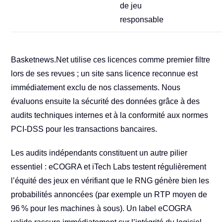
de jeu
responsable
Basketnews.Net utilise ces licences comme premier filtre
lors de ses revues ; un site sans licence reconnue est
immédiatement exclu de nos classements. Nous
évaluons ensuite la sécurité des données grâce à des
audits techniques internes et à la conformité aux normes
PCI‑DSS pour les transactions bancaires.
Les audits indépendants constituent un autre pilier
essentiel : eCOGRA et iTech Labs testent régulièrement
l’équité des jeux en vérifiant que le RNG génère bien les
probabilités annoncées (par exemple un RTP moyen de
96 % pour les machines à sous). Un label eCOGRA