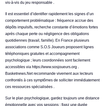
vis‑à‑vis du jeu responsable .
Il est essentiel d’identifier rapidement les signes d’un
comportement problématique : fréquence accrue des
dépôts impulsifs, recherche constante d’émotions fortes
après chaque perte ou négligence des obligations
quotidiennes (travail, famille). En France plusieurs
associations comme S.O.S Joueurs proposent lignes
téléphoniques gratuites et accompagnement
psychologique ; leurs coordonnées sont facilement
accessibles via https://www.sosjoueurs.org .
Basketnews.Net recommande vivement aux lecteurs
confrontés à ces symptômes de solliciter immédiatement
ces ressources spécialisées .
Sur le plan psychologique, gardez toujours une distance
émotionnelle avec vos sessions : fixez une durée