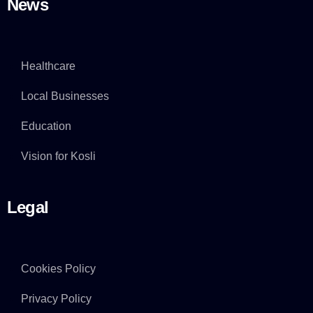
News
Healthcare
Local Businesses
Education
Vision for Kosli
Legal
Cookies Policy
Privacy Policy