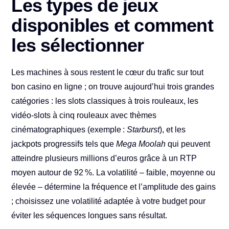
Les types de jeux
disponibles et comment
les sélectionner
Les machines à sous restent le cœur du trafic sur tout
bon casino en ligne ; on trouve aujourd’hui trois grandes
catégories : les slots classiques à trois rouleaux, les
vidéo‑slots à cinq rouleaux avec thèmes
cinématographiques (exemple :
Starburst
), et les
jackpots progressifs tels que
Mega Moolah
qui peuvent
atteindre plusieurs millions d’euros grâce à un RTP
moyen autour de 92 %. La volatilité – faible, moyenne ou
élevée – détermine la fréquence et l’amplitude des gains
; choisissez une volatilité adaptée à votre budget pour
éviter les séquences longues sans résultat.