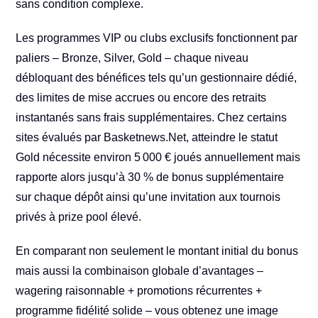
sans condition complexe.
Les programmes VIP ou clubs exclusifs fonctionnent par
paliers – Bronze, Silver, Gold – chaque niveau
débloquant des bénéfices tels qu’un gestionnaire dédié,
des limites de mise accrues ou encore des retraits
instantanés sans frais supplémentaires. Chez certains
sites évalués par Basketnews.Net, atteindre le statut
Gold nécessite environ 5 000 € joués annuellement mais
rapporte alors jusqu’à 30 % de bonus supplémentaire
sur chaque dépôt ainsi qu’une invitation aux tournois
privés à prize pool élevé.
En comparant non seulement le montant initial du bonus
mais aussi la combinaison globale d’avantages –
wagering raisonnable + promotions récurrentes +
programme fidélité solide – vous obtenez une image