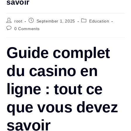
savoir
root
September 1, 2025
Education
0 Comments
Guide complet
du casino en
ligne : tout ce
que vous devez
savoir