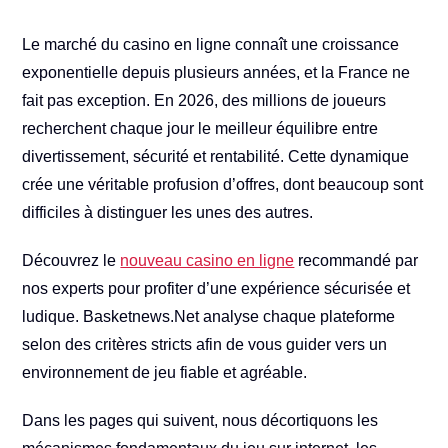
Le marché du casino en ligne connaît une croissance
exponentielle depuis plusieurs années, et la France ne
fait pas exception. En 2026, des millions de joueurs
recherchent chaque jour le meilleur équilibre entre
divertissement, sécurité et rentabilité. Cette dynamique
crée une véritable profusion d’offres, dont beaucoup sont
difficiles à distinguer les unes des autres.
Découvrez le
nouveau casino en ligne
recommandé par
nos experts pour profiter d’une expérience sécurisée et
ludique. Basketnews.Net analyse chaque plateforme
selon des critères stricts afin de vous guider vers un
environnement de jeu fiable et agréable.
Dans les pages qui suivent, nous décortiquons les