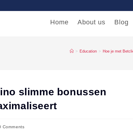
Home
About us
Blog
>
Education
>
Hoe je met Betcl
asino slimme bonussen
aximaliseert
0 Comments