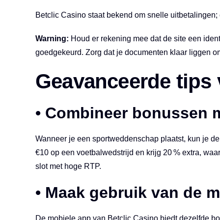
Betclic Casino staat bekend om snelle uitbetalingen
Warning:
Houd er rekening mee dat de site een ident
goedgekeurd. Zorg dat je documenten klaar liggen o
Geavanceerde tips 
• Combineer bonussen 
Wanneer je een sportweddenschap plaatst, kun je d
€10 op een voetbalwedstrijd en krijg 20 % extra, waar
slot met hoge RTP.
• Maak gebruik van de m
De mobiele app van Betclic Casino biedt dezelfde bo