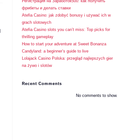
Регистрация на Заработок500: как получить
фрибеты и делать ставки
Atefia Casino: jak zdobyć bonusy i używać ich w
grach slotowych
Atefia Casino slots you can’t miss: Top picks for
d
thrilling gameplay
How to start your adventure at Sweet Bonanza
Candyland: a beginner’s guide to live
Lolajack Casino Polska: przegląd najlepszych gier
na żywo i slotów
Recent Comments
No comments to show.