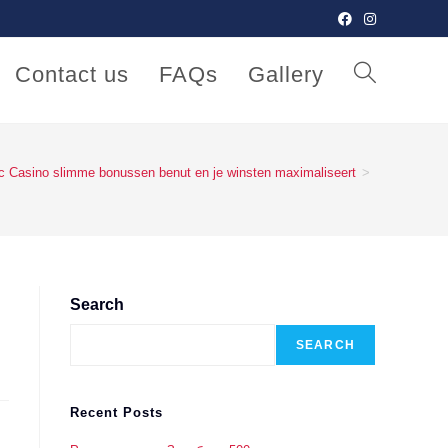
Contact us
FAQs
Gallery
ic Casino slimme bonussen benut en je winsten maximaliseert
>
Search
SEARCH
Recent Posts