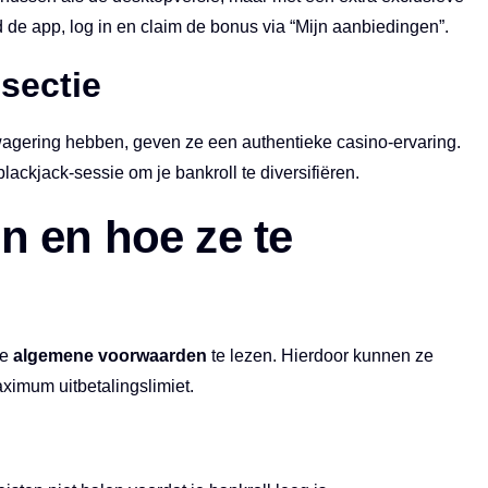
e app, log in en claim de bonus via “Mijn aanbiedingen”.
‑sectie
wagering hebben, geven ze een authentieke casino‑ervaring.
lackjack‑sessie om je bankroll te diversifiëren.
n en hoe ze te
de
algemene voorwaarden
te lezen. Hierdoor kunnen ze
imum uitbetalingslimiet.