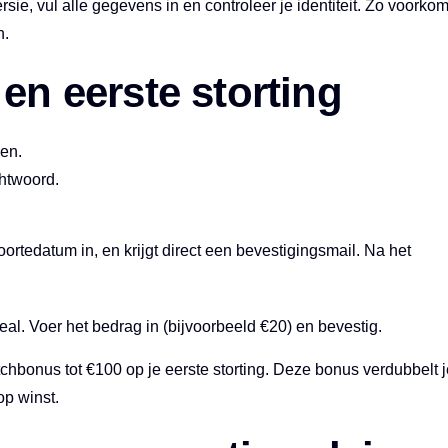
ie, vul alle gegevens in en controleer je identiteit. Zo voorko
n.
 en eerste storting
ren.
htwoord.
oortedatum in, en krijgt direct een bevestigingsmail. Na het
l. Voer het bedrag in (bijvoorbeeld €20) en bevestig.
hbonus tot €100 op je eerste storting. Deze bonus verdubbelt j
p winst.