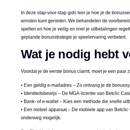
In deze stap‑voor‑stap gids leer je hoe je de bonussen
winsten kunt genieten. We behandelen de voorbereidi
spellen en hoe je veilig en snel je uitbetalingen regel
geplande bonusstrategie je speelervaring verbetert.
Wat je nodig hebt v
Voordat je de eerste bonus claimt, moet je een paar
• Een geldig e‑mailadres – Zo ontvang je de bonuss
• Identiteitsbewijs – De MGA‑licentie van Betclic Casi
• Bank- of e‑wallet – Kies een methode die snelle uitb
• Een mobiel apparaat – De mobiele app van Betclic
onderweg mogelijk.