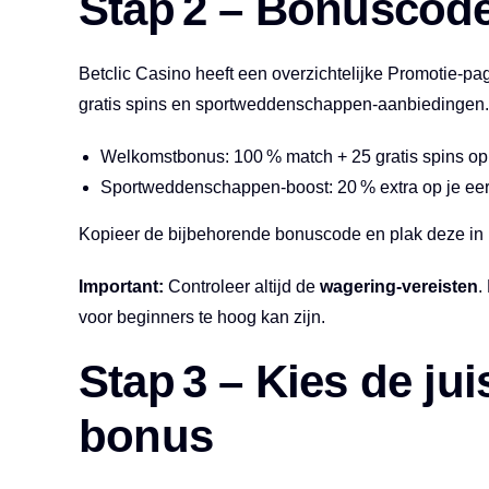
Stap 2 – Bonuscode
Betclic Casino heeft een overzichtelijke Promotie‑p
gratis spins en sportweddenschappen‑aanbiedingen.
Welkomstbonus: 100 % match + 25 gratis spins op 
Sportweddenschappen‑boost: 20 % extra op je ee
Kopieer de bijbehorende bonuscode en plak deze in h
Important:
Controleer altijd de
wagering‑vereisten
.
voor beginners te hoog kan zijn.
Stap 3 – Kies de ju
bonus