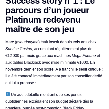
Success story n°1 : Le
parcours d’un joueur
Platinum redevenu
maître de son jeu
Marc (
pseudonyme
) était inscrit depuis trois ans chez
Sunrise Casino
, accumulant régulièrement plus de
€12 000 par mois grâce aux machines
Mega Fortune
et
aux tables Blackjack avec mise minimale €1000. En
novembre dernier son score IA a franchi le seuil critique ;
il a été contacté immédiatement par son conseiller dédié
qui lui a proposé :
Un audit détaillé montrant que ses pertes
quotidiennes excédaient son budget déclaré dès la
première journée post‑promotion Black Friday.