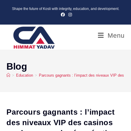
Shape the future of Kosli with integrity, education, and development.
Menu
Blog
>
Education
>
Parcours gagnants : l’impact des niveaux VIP des casi
Parcours gagnants : l’impact
des niveaux VIP des casinos