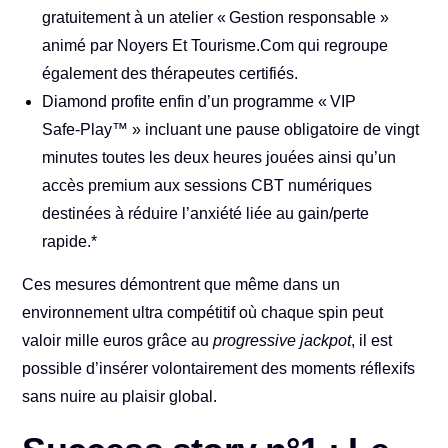
gratuitement à un atelier « Gestion responsable »
animé par Noyers Et Tourisme.Com qui regroupe
également des thérapeutes certifiés.
Diamond profite enfin d’un programme « VIP
Safe‑Play™ » incluant une pause obligatoire de vingt
minutes toutes les deux heures jouées ainsi qu’un
accès premium aux sessions CBT numériques
destinées à réduire l’anxiété liée au gain/perte
rapide.*
Ces mesures démontrent que même dans un
environnement ultra compétitif où chaque spin peut
valoir mille euros grâce au
progressive jackpot
, il est
possible d’insérer volontairement des moments réflexifs
sans nuire au plaisir global.