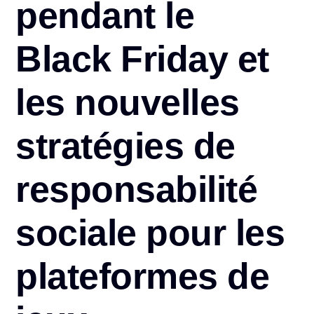
pendant le
Black Friday et
les nouvelles
stratégies de
responsabilité
sociale pour les
plateformes de