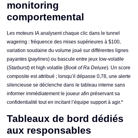
monitoring
comportemental
Les moteurs IA analysent chaque clic dans le tunnel
wagering : fréquence des mises supérieures à $100,
variation soudaine du volume joué sur différentes lignes
payantes (
paylines
) ou bascule entre jeux low‑volatile
(
Starburst
) et high volatile (
Book of Ra Deluxe
). Un score
composite est attribué ; lorsqu’il dépasse 0,78, une alerte
silencieuse se déclenche dans le tableau interne sans
informer immédiatement le joueur afin préservant sa
confidentialité tout en incitant l’équipe support à agir.*
Tableaux de bord dédiés
aux responsables