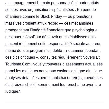
accompagnement humain personnalisé et partenariats
solides avec organisations spécialisées . En période
charnière comme le Black Friday — où promotions
massives croisent afflux record — ces mécanismes
protègent tant l’intégrité financière que psychologique
des joueurs.\n\nPour découvrir quels établissements
placent réellement cette responsabilité sociale au cœur
même de leur programme fidélité – notamment pendant
ces pics critiques –, consultez régulièrement Noyers Et
Tourisme.Com ; vous y trouverez classements actualisés
parmi les meilleurs nouveaux casinos en ligne ainsi que
analyses détaillées permettant chacun·e(e)s joueurs·ses
éclairés·es choisir sereinement leur prochaine aventure
ludique.\