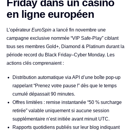
Friday dans un casino
en ligne européen
L’opérateur
EuroSpin
a lancé fin novembre une
campagne exclusive nommée “VIP Safe‑Play” ciblant
tous ses membres Gold+, Diamond & Platinum durant la
période record du Black Friday–Cyber Monday. Les
actions clés comprenaient :
Distribution automatique via API d’une boîte pop‑up
rappelant “Prenez votre pause !” dès que le temps
cumulé dépassait 90 minutes.
Offres limitées : remise instantanée “50 % surcharge
retirée” valable uniquement si aucune session
supplémentaire n’est initiée avant minuit UTC.
Rapports quotidiens publiés sur leur blog indiquant