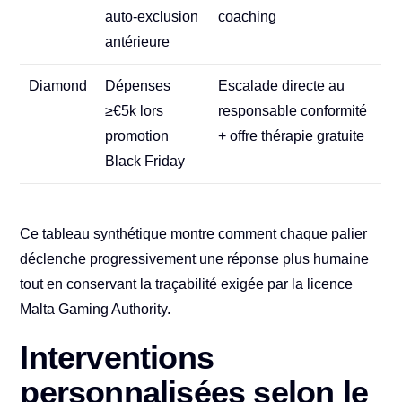
auto‑exclusion
coaching
antérieure
Diamond
Dépenses
Escalade directe au
≥€5k lors
responsable conformité
promotion
+ offre thérapie gratuite
Black Friday
Ce tableau synthétique montre comment chaque palier
déclenche progressivement une réponse plus humaine
tout en conservant la traçabilité exigée par la licence
Malta Gaming Authority.
Interventions
personnalisées selon le