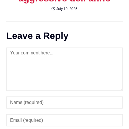
July 19, 2025
Leave a Reply