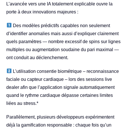
L’avancée vers une IA totalement explicable ouvre la
porte à deux innovations majeures :
Des modèles prédictifs capables non seulement
d’identifier anomalies mais aussi d’expliquer clairement
quels paramètres — nombre excessif de spins sur lignes
multiples ou augmentation soudaine du pari maximal —
ont conduit au déclenchement.
L’utilisation consentie biométrique – reconnaissance
faciale ou capteur cardiaque – lors des sessions live
dealer afin que l’application signale automatiquement
quand le rythme cardiaque dépasse certaines limites
liées au stress.*
Parallèlement, plusieurs développeurs expérimentent
déjà la gamification responsable : chaque fois qu’un