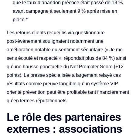
que le taux d’abandon précoce était passé de 18 %
avant campagne à seulement 9 % après mise en
place.*
Les retours clients recueillis via questionnaire
post‑événement soulignaient notamment une
amélioration notable du sentiment sécuritaire (« Je me
sens écouté et respecté », répondait plus de 84 %) ainsi
qu’une hausse ponctuelle du Net Promoter Score (+12
points). La presse spécialisée a largement relayé ces
résultats comme preuve tangible qu’un système VIP
orienté prévention peut être profitable tant financièrement
qu’en termes réputationnels.
Le rôle des partenaires
externes : associations