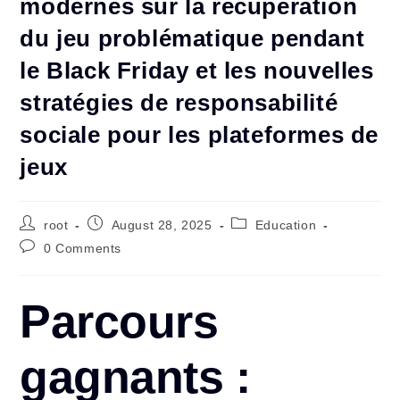
modernes sur la récupération
du jeu problématique pendant
le Black Friday et les nouvelles
stratégies de responsabilité
sociale pour les plateformes de
jeux
root
August 28, 2025
Education
0 Comments
Parcours
gagnants :