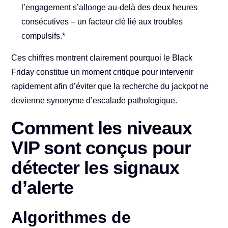
l’engagement s’allonge au-delà des deux heures
consécutives – un facteur clé lié aux troubles
compulsifs.*
Ces chiffres montrent clairement pourquoi le Black
Friday constitue un moment critique pour intervenir
rapidement afin d’éviter que la recherche du jackpot ne
devienne synonyme d’escalade pathologique.
Comment les niveaux
VIP sont conçus pour
détecter les signaux
d’alerte
Algorithmes de