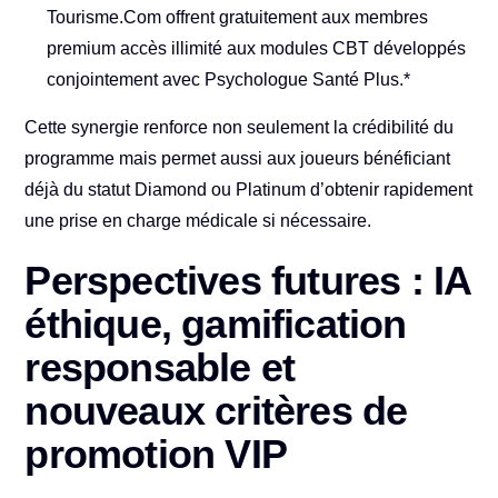
Tourisme.Com offrent gratuitement aux membres
premium accès illimité aux modules CBT développés
conjointement avec Psychologue Santé Plus.*
Cette synergie renforce non seulement la crédibilité du
programme mais permet aussi aux joueurs bénéficiant
déjà du statut Diamond ou Platinum d’obtenir rapidement
une prise en charge médicale si nécessaire.
Perspectives futures : IA
éthique, gamification
responsable et
nouveaux critères de
promotion VIP