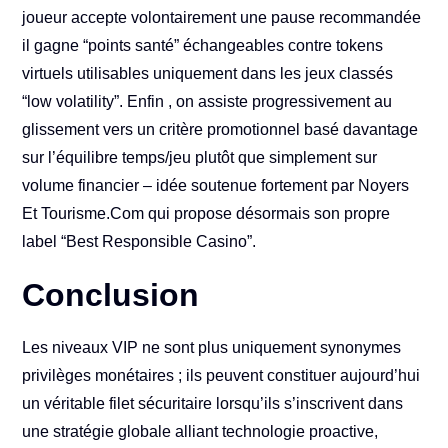
joueur accepte volontairement une pause recommandée
il gagne “points santé” échangeables contre tokens
virtuels utilisables uniquement dans les jeux classés
“low volatility”. Enfin , on assiste progressivement au
glissement vers ​un critère​ promotionnel basé davantage
sur l’équilibre temps/jeu plutôt que simplement sur
volume financier – idée soutenue fortement par Noyers
Et Tourisme.Com qui propose désormais son propre
label “Best Responsible Casino”.
Conclusion
Les niveaux VIP ne sont plus uniquement synonymes
privilèges monétaires ; ils peuvent constituer aujourd’hui
un véritable filet sécuritaire lorsqu’ils s’inscrivent dans
une stratégie globale alliant technologie proactive,