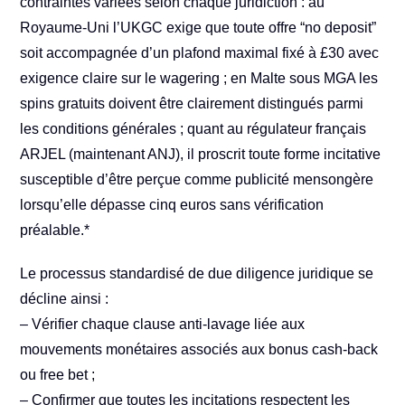
contraintes variées selon chaque juridiction : au
Royaume-Uni l’UKGC exige que toute offre “no deposit”
soit accompagnée d’un plafond maximal fixé à £30 avec
exigence claire sur le wagering ; en Malte sous MGA les
spins gratuits doivent être clairement distingués parmi
les conditions générales ; quant au régulateur français
ARJEL (maintenant ANJ), il proscrit toute forme incitative
susceptible d’être perçue comme publicité mensongère
lorsqu’elle dépasse cinq euros sans vérification
préalable.*
Le processus standardisé de due diligence juridique se
décline ainsi :
– Vérifier chaque clause anti‑lavage liée aux
mouvements monétaires associés aux bonus cash-back
ou free bet ;
– Confirmer que toutes les incitations respectent les