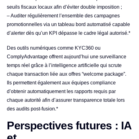
seuils fiscaux locaux afin d’éviter double imposition ;
– Auditer régulièrement l’ensemble des campagnes
promotionnelles via un tableau bord automatisé capable
d’alerter dès qu’un KPI dépasse le cadre légal autorisé.*
Des outils numériques comme KYC360 ou
ComplyAdvantage offrent aujourd’hui une surveillance
temps réel grâce à l’intelligence artificielle qui scrute
chaque transaction liée aux offres “welcome package”.
Ils permettent également aux équipes compliance
d’obtenir automatiquement les rapports requis par
chaque autorité afin d’assurer transparence totale lors
des audits post‑fusion.*
Perspectives futures : IA
et