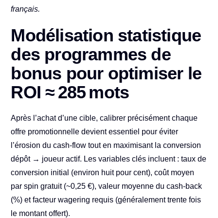
français.
Modélisation statistique
des programmes de
bonus pour optimiser le
ROI ≈ 285 mots
Après l’achat d’une cible, calibrer précisément chaque
offre promotionnelle devient essentiel pour éviter
l’érosion du cash‑flow tout en maximisant la conversion
dépôt → joueur actif. Les variables clés incluent : taux de
conversion initial (environ huit pour cent), coût moyen
par spin gratuit (~0,25 €), valeur moyenne du cash‑back
(%) et facteur wagering requis (généralement trente fois
le montant offert).