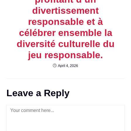
divertissement
responsable et à
célébrer ensemble la
diversité culturelle du
jeu responsable.
April 4, 2026
Leave a Reply