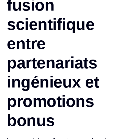
fusion
scientifique
entre
partenariats
ingénieux et
promotions
bonus