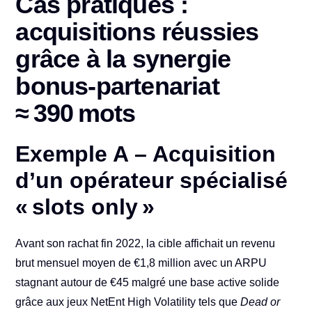
Cas pratiques :
acquisitions réussies
grâce à la synergie
bonus‑partenariat
≈ 390 mots
Exemple A – Acquisition
d’un opérateur spécialisé
« slots only »
Avant son rachat fin 2022, la cible affichait un revenu
brut mensuel moyen de €1,8 million avec un ARPU
stagnant autour de €45 malgré une base active solide
grâce aux jeux NetEnt High Volatility tels que
Dead or