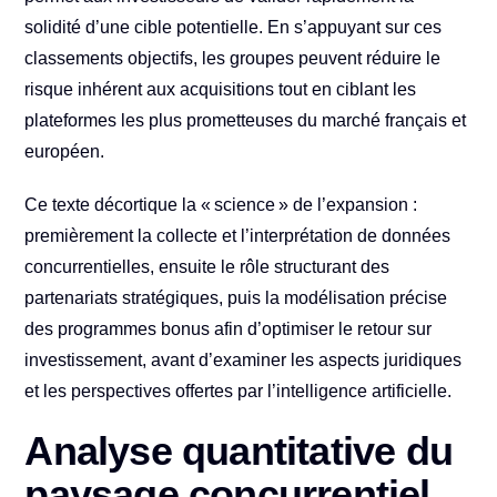
solidité d’une cible potentielle. En s’appuyant sur ces
classements objectifs, les groupes peuvent réduire le
risque inhérent aux acquisitions tout en ciblant les
plateformes les plus prometteuses du marché français et
européen.
Ce texte décortique la « science » de l’expansion :
premièrement la collecte et l’interprétation de données
concurrentielles, ensuite le rôle structurant des
partenariats stratégiques, puis la modélisation précise
des programmes bonus afin d’optimiser le retour sur
investissement, avant d’examiner les aspects juridiques
et les perspectives offertes par l’intelligence artificielle.
Analyse quantitative du
paysage concurrentiel