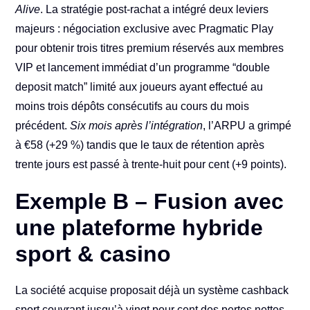
Alive
. La stratégie post‑rachat a intégré deux leviers
majeurs : négociation exclusive avec Pragmatic Play
pour obtenir trois titres premium réservés aux membres
VIP et lancement immédiat d’un programme “double
deposit match” limité aux joueurs ayant effectué au
moins trois dépôts consécutifs au cours du mois
précédent.
Six mois après l’intégration
, l’ARPU a grimpé
à €58 (+29 %) tandis que le taux de rétention après
trente jours est passé à trente‑huit pour cent (+9 points).
Exemple B – Fusion avec
une plateforme hybride
sport & casino
La société acquise proposait déjà un système cashback
sport couvrant jusqu’à vingt pour cent des pertes nettes