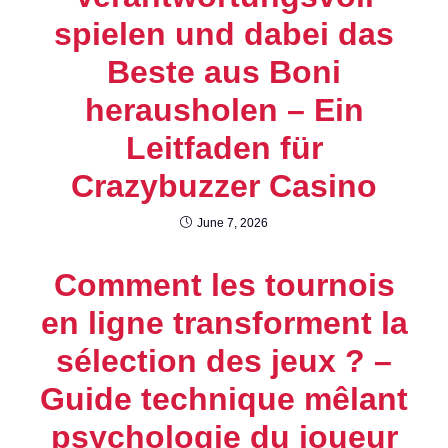
spielen und dabei das
Beste aus Boni
herausholen – Ein
Leitfaden für
Crazybuzzer Casino
June 7, 2026
Comment les tournois
en ligne transforment la
sélection des jeux ? –
Guide technique mêlant
psychologie du joueur