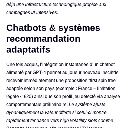
déjà une infrastructure technologique propice aux
campagnes IA intensives.
Chatbots & systèmes
recommandation
adaptatifs
Une fois acquis, l’intégration instantanée d’un chatbot
alimenté par GPT‑4 permet au joueur nouveau inscritde
recevoir immédiatement une proposition “first spin free”
adaptée selon son pays (exemple : France – limitation
légale ≤ €20) ainsi que son profil jeu détecté via analyse
comportementale préliminaire.
Le système ajuste
dynamiquement la valeur offerte si celui-ci montre
rapidement tendance vers high volatility slots comme