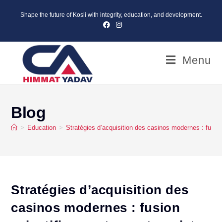
Shape the future of Kosli with integrity, education, and development.
Menu
Blog
>
Education
>
Stratégies d’acquisition des casinos modernes : fusion
Stratégies d’acquisition des
casinos modernes : fusion