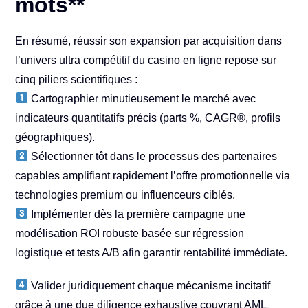
mots**
En résumé, réussir son expansion par acquisition dans
l’univers ultra compétitif du casino en ligne repose sur
cinq piliers scientifiques :
Cartographier minutieusement le marché avec
indicateurs quantitatifs précis (parts %, CAGR®, profils
géographiques).
Sélectionner tôt dans le processus des partenaires
capables amplifiant rapidement l’offre promotionnelle via
technologies premium ou influenceurs ciblés.
Implémenter dès la première campagne une
modélisation ROI robuste basée sur régression
logistique et tests A/B afin garantir rentabilité immédiate.
Valider juridiquement chaque mécanisme incitatif
grâce à une due diligence exhaustive couvrant AML、