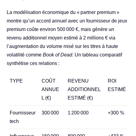
La modélisation économique du « partner premium »
montre qu’un accord annuel avec un fournisseur de jeux
premium coûte environ 500 000 €, mais génère un
revenu additionnel moyen estimé à 2 millions € via
l’augmentation du volume misé sur les titres à haute
volatilité comme
Book of Dead
. Un tableau comparatif
synthétise ces relations :
TYPE
COÛT
REVENU
ROI
ANNUE
ADDITIONNEL
ESTIMÉ
L (€)
ESTIMÉ (€)
Fournisseur
300 000
1 200 000
+300 %
tech