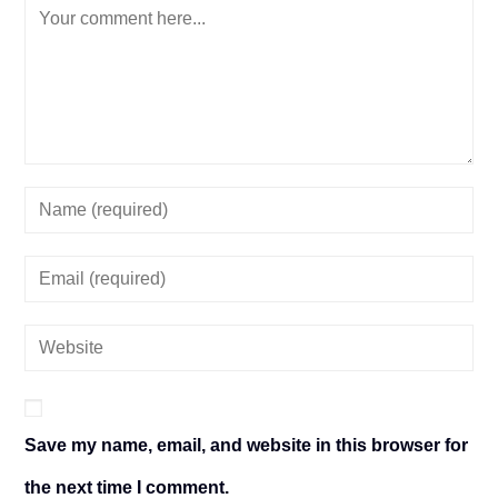
Save my name, email, and website in this browser for
the next time I comment.