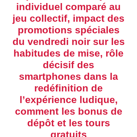
individuel comparé au
jeu collectif, impact des
promotions spéciales
du vendredi noir sur les
habitudes de mise, rôle
décisif des
smartphones dans la
redéfinition de
l’expérience ludique,
comment les bonus de
dépôt et les tours
gratuits