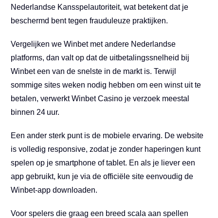
Nederlandse Kansspelautoriteit, wat betekent dat je
beschermd bent tegen frauduleuze praktijken.
Vergelijken we Winbet met andere Nederlandse
platforms, dan valt op dat de uitbetalingssnelheid bij
Winbet een van de snelste in de markt is. Terwijl
sommige sites weken nodig hebben om een winst uit te
betalen, verwerkt Winbet Casino je verzoek meestal
binnen 24 uur.
Een ander sterk punt is de mobiele ervaring. De website
is volledig responsive, zodat je zonder haperingen kunt
spelen op je smartphone of tablet. En als je liever een
app gebruikt, kun je via de officiële site eenvoudig de
Winbet-app downloaden.
Voor spelers die graag een breed scala aan spellen