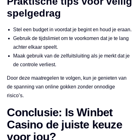
Praktische tips voor veilig
spelgedrag
Stel een budget in voordat je begint en houd je eraan.
Gebruik de tijdslimiet om te voorkomen dat je te lang
achter elkaar speelt.
Maak gebruik van de zelfuitsluiting als je merkt dat je
de controle verliest.
Door deze maatregelen te volgen, kun je genieten van
de spanning van online gokken zonder onnodige
risico’s.
Conclusie: Is Winbet
Casino de juiste keuze
voor jou?