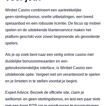
Winbet Casino combineert een aantrekkelijke
geen‑stortingsbonus, snelle uitbetalingen, een breed
spelaanbod en een robuuste licentie. De focus op mobiel
spelen en de uitstekende klantenservice maken het
platform geschikt voor zowel beginnende als gevorderde
spelers.
Als je op zoek bent naar een veilig online casino met
duidelijke bonusvoorwaarden en een
gebruiksvriendelijke interface, is Winbet Casino een
uitstekende optie. Vergeet niet om verantwoord te spelen
en je limieten in te stellen voordat je begint.
Expert Advice: Bezoek de officiële site, claim je
welkomst- en geen‑stortingsbonus, en test een paar slots
met een hoge RTP om je winstkansen te maximaliseren.