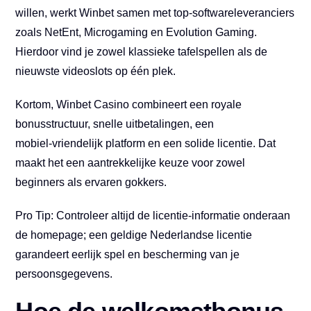
willen, werkt Winbet samen met top‑softwareleveranciers
zoals NetEnt, Microgaming en Evolution Gaming.
Hierdoor vind je zowel klassieke tafelspellen als de
nieuwste videoslots op één plek.
Kortom, Winbet Casino combineert een royale
bonusstructuur, snelle uitbetalingen, een
mobiel‑vriendelijk platform en een solide licentie. Dat
maakt het een aantrekkelijke keuze voor zowel
beginners als ervaren gokkers.
Pro Tip: Controleer altijd de licentie‑informatie onderaan
de homepage; een geldige Nederlandse licentie
garandeert eerlijk spel en bescherming van je
persoonsgegevens.