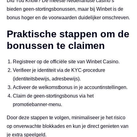
Did You Know? De meeste Nederlandse casino’s
bieden geen‑stortingsbonussen, maar bij Winbet is de
bonus hoger en de voorwaarden duidelijker omschreven.
Praktische stappen om de
bonussen te claimen
Registreer op de officiële site van Winbet Casino.
Verifieer je identiteit via de KYC‑procedure
(identiteitsbewijs, adresbewijs).
Activeer de welkomstbonus in je accountinstellingen.
Claim de geen‑stortingsbonus via het
promotiebanner‑menu.
Door deze stappen te volgen, minimaliseer je het risico
op onverwachte blokkades en kun je direct genieten van
je extra speelgeld.