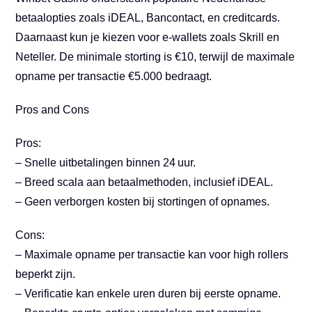
betaalopties zoals iDEAL, Bancontact, en creditcards.
Daarnaast kun je kiezen voor e‑wallets zoals Skrill en
Neteller. De minimale storting is €10, terwijl de maximale
opname per transactie €5.000 bedraagt.
Pros and Cons
Pros:
– Snelle uitbetalingen binnen 24 uur.
– Breed scala aan betaalmethoden, inclusief iDEAL.
– Geen verborgen kosten bij stortingen of opnames.
Cons:
– Maximale opname per transactie kan voor high rollers
beperkt zijn.
– Verificatie kan enkele uren duren bij eerste opname.