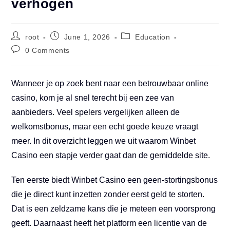
verhogen
root
June 1, 2026
Education
0 Comments
Wanneer je op zoek bent naar een betrouwbaar online
casino, kom je al snel terecht bij een zee van
aanbieders. Veel spelers vergelijken alleen de
welkomstbonus, maar een echt goede keuze vraagt
meer. In dit overzicht leggen we uit waarom Winbet
Casino een stapje verder gaat dan de gemiddelde site.
Ten eerste biedt Winbet Casino een geen‑stortingsbonus
die je direct kunt inzetten zonder eerst geld te storten.
Dat is een zeldzame kans die je meteen een voorsprong
geeft. Daarnaast heeft het platform een licentie van de