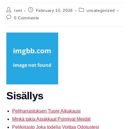
root
February 10, 2026
uncategorized
0 Comments
Sisällys
Peliharrastuksen Tuore Aikakausi
Minkä takia Asiakkaat Poimivat Meidät
Pelikirjasto Joka todella Voittaa Odotustesi