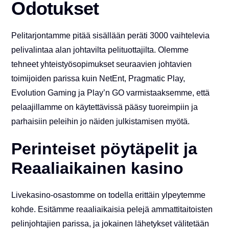
Odotukset
Pelitarjontamme pitää sisällään peräti 3000 vaihtelevia
pelivalintaa alan johtavilta pelituottajilta. Olemme
tehneet yhteistyösopimukset seuraavien johtavien
toimijoiden parissa kuin NetEnt, Pragmatic Play,
Evolution Gaming ja Play’n GO varmistaaksemme, että
pelaajillamme on käytettävissä pääsy tuoreimpiin ja
parhaisiin peleihin jo näiden julkistamisen myötä.
Perinteiset pöytäpelit ja
Reaaliaikainen kasino
Livekasino-osastomme on todella erittäin ylpeytemme
kohde. Esitämme reaaliaikaisia pelejä ammattitaitoisten
pelinjohtajien parissa, ja jokainen lähetykset välitetään