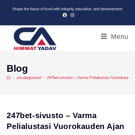
Shape the future of Kosli with integrity, education, and development.
Menu
Blog
>
uncategorized
>
247bet-sivusto – Varma Pelialustasi Vuorokauden
247bet-sivusto – Varma
Pelialustasi Vuorokauden Ajan