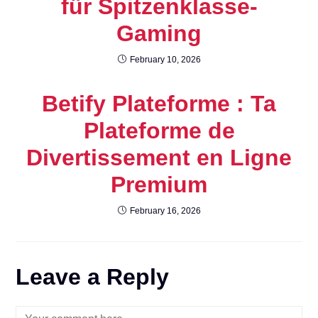
für Spitzenklasse-
Gaming
February 10, 2026
Betify Plateforme : Ta
Plateforme de
Divertissement en Ligne
Premium
February 16, 2026
Leave a Reply