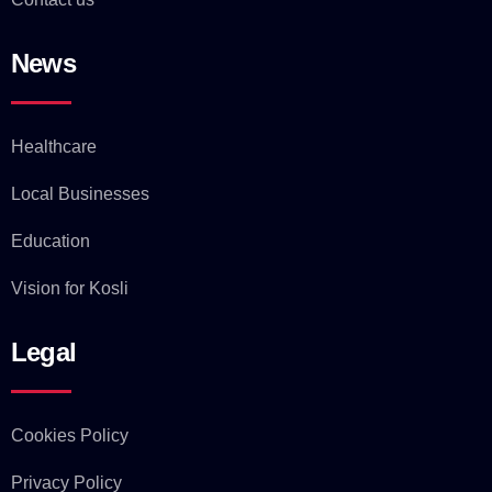
News
Healthcare
Local Businesses
Education
Vision for Kosli
Legal
Cookies Policy
Privacy Policy