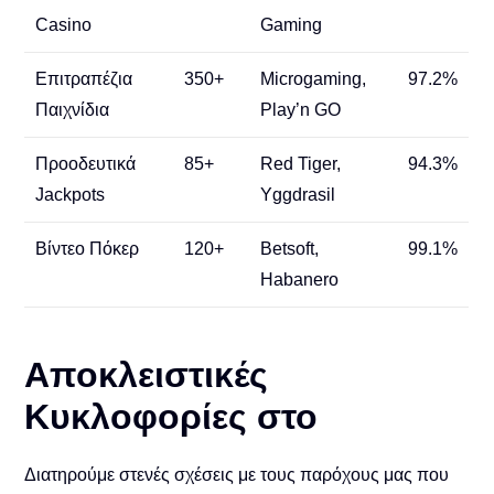
Casino
Gaming
Επιτραπέζια
350+
Microgaming,
97.2%
Παιχνίδια
Play’n GO
Προοδευτικά
85+
Red Tiger,
94.3%
Jackpots
Yggdrasil
Βίντεο Πόκερ
120+
Betsoft,
99.1%
Habanero
Αποκλειστικές
Κυκλοφορίες στο
Διατηρούμε στενές σχέσεις με τους παρόχους μας που