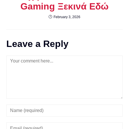
Gaming Ξεκινά Εδώ
February 3, 2026
Leave a Reply