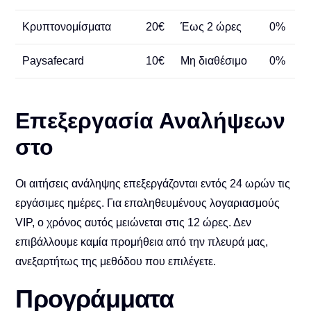
Κρυπτονομίσματα
20€
Έως 2 ώρες
0%
Paysafecard
10€
Μη διαθέσιμο
0%
Επεξεργασία Αναλήψεων
στο
Οι αιτήσεις ανάληψης επεξεργάζονται εντός 24 ωρών τις
εργάσιμες ημέρες. Για επαληθευμένους λογαριασμούς
VIP, ο χρόνος αυτός μειώνεται στις 12 ώρες. Δεν
επιβάλλουμε καμία προμήθεια από την πλευρά μας,
ανεξαρτήτως της μεθόδου που επιλέγετε.
Προγράμματα