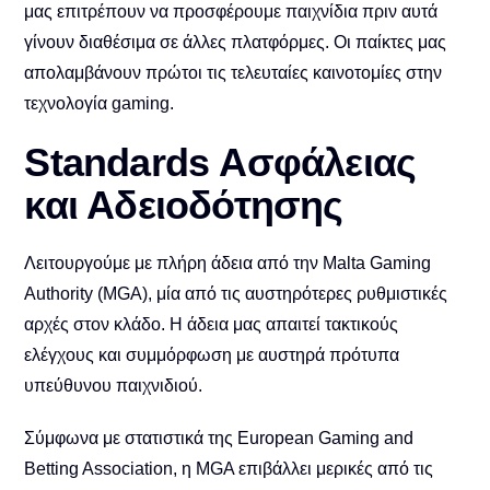
μας επιτρέπουν να προσφέρουμε παιχνίδια πριν αυτά
γίνουν διαθέσιμα σε άλλες πλατφόρμες. Οι παίκτες μας
απολαμβάνουν πρώτοι τις τελευταίες καινοτομίες στην
τεχνολογία gaming.
Standards Ασφάλειας
και Αδειοδότησης
Λειτουργούμε με πλήρη άδεια από την Malta Gaming
Authority (MGA), μία από τις αυστηρότερες ρυθμιστικές
αρχές στον κλάδο. Η άδεια μας απαιτεί τακτικούς
ελέγχους και συμμόρφωση με αυστηρά πρότυπα
υπεύθυνου παιχνιδιού.
Σύμφωνα με στατιστικά της European Gaming and
Betting Association, η MGA επιβάλλει μερικές από τις