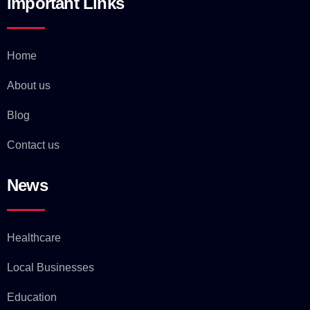
Important Links
Home
About us
Blog
Contact us
News
Healthcare
Local Businesses
Education