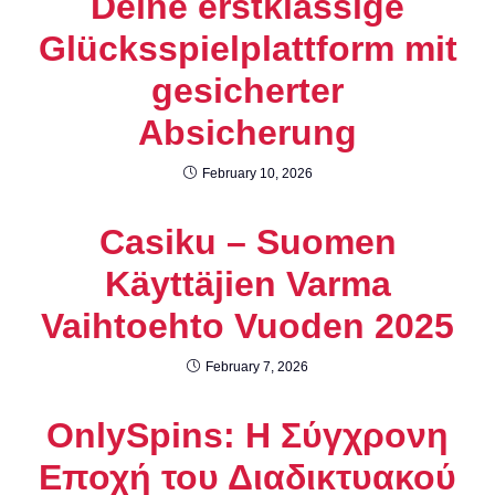
Deine erstklassige
Glücksspielplattform mit
gesicherter
Absicherung
February 10, 2026
Casiku – Suomen
Käyttäjien Varma
Vaihtoehto Vuoden 2025
February 7, 2026
OnlySpins: Η Σύγχρονη
Εποχή του Διαδικτυακού