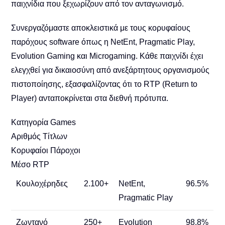
παιχνίδια που ξεχωρίζουν από τον ανταγωνισμό.
Συνεργαζόμαστε αποκλειστικά με τους κορυφαίους
παρόχους software όπως η NetEnt, Pragmatic Play,
Evolution Gaming και Microgaming. Κάθε παιχνίδι έχει
ελεγχθεί για δικαιοσύνη από ανεξάρτητους οργανισμούς
πιστοποίησης, εξασφαλίζοντας ότι το RTP (Return to
Player) ανταποκρίνεται στα διεθνή πρότυπα.
Κατηγορία Games
Αριθμός Τίτλων
Κορυφαίοι Πάροχοι
Μέσο RTP
Κουλοχέρηδες
2.100+
NetEnt,
96.5%
Pragmatic Play
Ζωντανό
250+
Evolution
98.8%