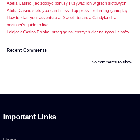
Atefia Casino: jak zdobyć bonusy i używać ich w grach slotowych
Atefia Casino slots you can’t miss: Top picks for thrilling gameplay
How to start your adventure at Sweet Bonanza Candyland: a
beginner’s guide to live
Lolajack Casino Polska: przegląd najlepszych gier na żywo i slotów
Recent Comments
No comments to show.
Important Links