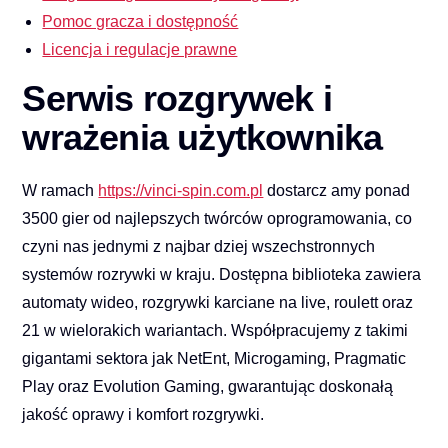
Pomoc gracza i dostępność
Licencja i regulacje prawne
Serwis rozgrywek i
wrażenia użytkownika
W ramach
https://vinci-spin.com.pl
dostarcz amy ponad
3500 gier od najlepszych twórców oprogramowania, co
czyni nas jednymi z najbar dziej wszechstronnych
systemów rozrywki w kraju. Dostępna biblioteka zawiera
automaty wideo, rozgrywki karciane na live, roulett oraz
21 w wielorakich wariantach. Współpracujemy z takimi
gigantami sektora jak NetEnt, Microgaming, Pragmatic
Play oraz Evolution Gaming, gwarantując doskonałą
jakość oprawy i komfort rozgrywki.