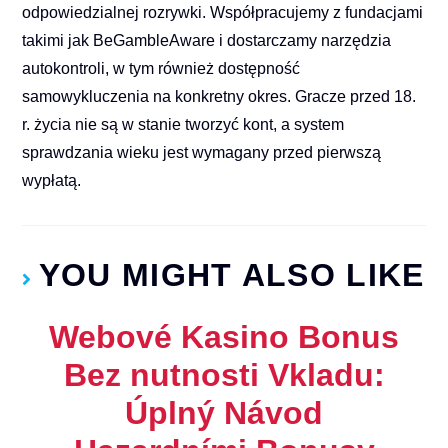
odpowiedzialnej rozrywki. Współpracujemy z fundacjami
takimi jak BeGambleAware i dostarczamy narzędzia
autokontroli, w tym również dostępność
samowykluczenia na konkretny okres. Gracze przed 18.
r. życia nie są w stanie tworzyć kont, a system
sprawdzania wieku jest wymagany przed pierwszą
wypłatą.
YOU MIGHT ALSO LIKE
Webové Kasino Bonus
Bez nutnosti Vkladu:
Úplný Návod