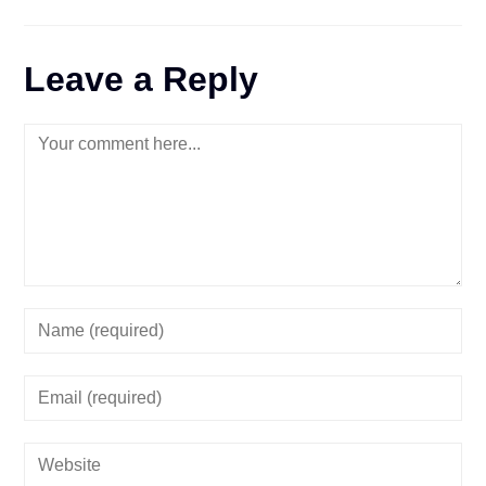
Leave a Reply