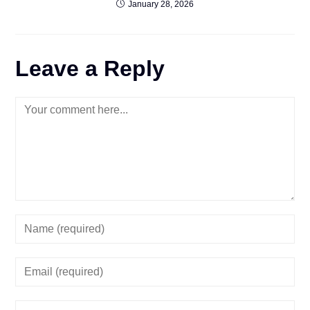
January 28, 2026
Leave a Reply