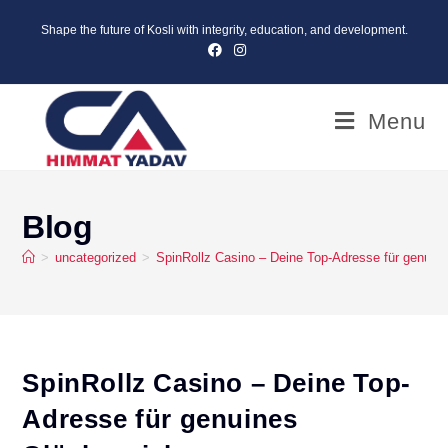
Shape the future of Kosli with integrity, education, and development.
Menu
Blog
>
uncategorized
>
SpinRollz Casino – Deine Top-Adresse für genuin
SpinRollz Casino – Deine Top-
Adresse für genuines