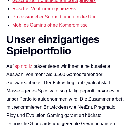
Geschützte Transaktionen bei SpinRollz
Rascher Verifizierungsprozess
Professioneller Support rund um die Uhr
Mobiles Gaming ohne Kompromisse
Unser einzigartiges
Spielportfolio
Auf
spinrollz
präsentieren wir Ihnen eine kuratierte
Auswahl von mehr als 3.500 Games führender
Softwareanbieter. Der Fokus liegt auf Qualität statt
Masse – jedes Spiel wird sorgfältig geprüft, bevor es in
unser Portfolio aufgenommen wird. Die Zusammenarbeit
mit renommierten Entwicklern wie NetEnt, Pragmatic
Play und Evolution Gaming garantiert höchste
technische Standards und gerechte Gewinnchancen.