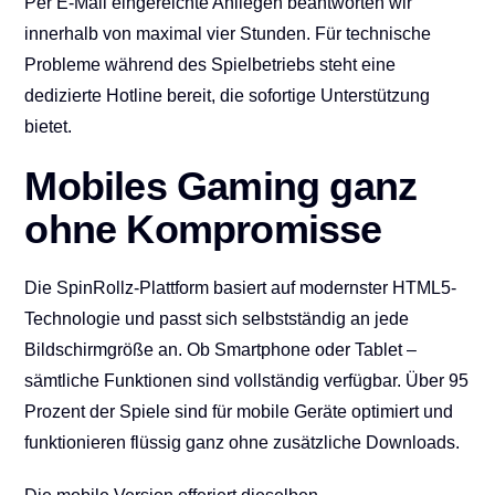
Per E-Mail eingereichte Anliegen beantworten wir
innerhalb von maximal vier Stunden. Für technische
Probleme während des Spielbetriebs steht eine
dedizierte Hotline bereit, die sofortige Unterstützung
bietet.
Mobiles Gaming ganz
ohne Kompromisse
Die SpinRollz-Plattform basiert auf modernster HTML5-
Technologie und passt sich selbstständig an jede
Bildschirmgröße an. Ob Smartphone oder Tablet –
sämtliche Funktionen sind vollständig verfügbar. Über 95
Prozent der Spiele sind für mobile Geräte optimiert und
funktionieren flüssig ganz ohne zusätzliche Downloads.