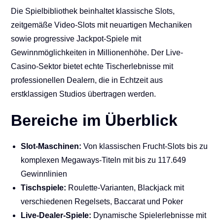
Die Spielbibliothek beinhaltet klassische Slots,
zeitgemäße Video-Slots mit neuartigen Mechaniken
sowie progressive Jackpot-Spiele mit
Gewinnmöglichkeiten in Millionenhöhe. Der Live-
Casino-Sektor bietet echte Tischerlebnisse mit
professionellen Dealern, die in Echtzeit aus
erstklassigen Studios übertragen werden.
Bereiche im Überblick
Slot-Maschinen:
Von klassischen Frucht-Slots bis zu
komplexen Megaways-Titeln mit bis zu 117.649
Gewinnlinien
Tischspiele:
Roulette-Varianten, Blackjack mit
verschiedenen Regelsets, Baccarat und Poker
Live-Dealer-Spiele:
Dynamische Spielerlebnisse mit