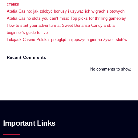
ставки
Atefia Casino: jak zdobyć bonusy i używać ich w grach slotowych
Atefia Casino slots you can’t miss: Top picks for thrilling gameplay
How to start your adventure at Sweet Bonanza Candyland: a
beginner’s guide to live
Lolajack Casino Polska: przegląd najlepszych gier na żywo i slotów
Recent Comments
No comments to show.
Important Links